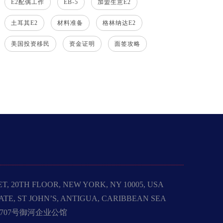
E2配偶工作
EB-5
加盟生意E2
土耳其E2
材料准备
格林纳达E2
美国投资移民
资金证明
面签攻略
20TH FLOOR, NEW YORK, NY 10005, USA
, ST JOHN’S, ANTIGUA, CARIBBEAN SEA
707号御河企业公馆