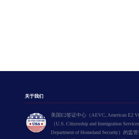
关于我们
美国E2签证中心（AEVC, American E2 
（U.S. Citizenship and Immigration
Department of Homeland Secu