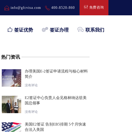
免费咨询
弄
info@gfcvisa.com
400-8520-860
签证优势
签证办理
联系我们
热门资讯
办理美国E-2签证申请流程与核心材料
简介
没有评论
E2签证中心负责人会见格林纳达驻美
国总领事
没有评论
美国E2签证 告别EB5排期 5个月快速
合法入美国