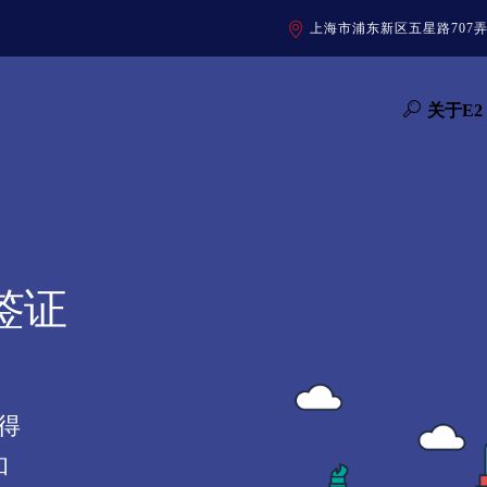
上海市浦东新区五星路707
关于E2
签证
得
和