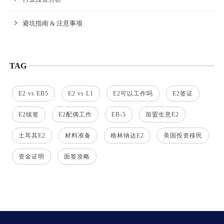
避坑指南 & 注意事项
TAG
E2 vs EB5
E2 vs L1
E2可以工作吗
E2签证
E2续签
E2配偶工作
EB-5
加盟生意E2
土耳其E2
材料准备
格林纳达E2
美国投资移民
资金证明
面签攻略