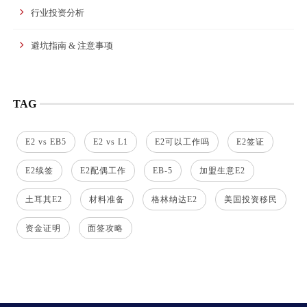
行业投资分析
避坑指南 & 注意事项
TAG
E2 vs EB5
E2 vs L1
E2可以工作吗
E2签证
E2续签
E2配偶工作
EB-5
加盟生意E2
土耳其E2
材料准备
格林纳达E2
美国投资移民
资金证明
面签攻略