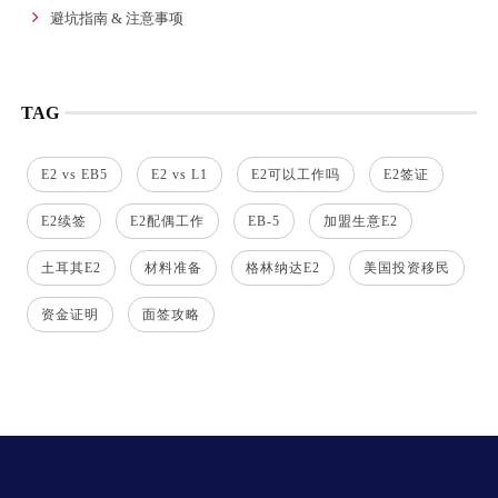
避坑指南 & 注意事项
TAG
E2 vs EB5
E2 vs L1
E2可以工作吗
E2签证
E2续签
E2配偶工作
EB-5
加盟生意E2
土耳其E2
材料准备
格林纳达E2
美国投资移民
资金证明
面签攻略