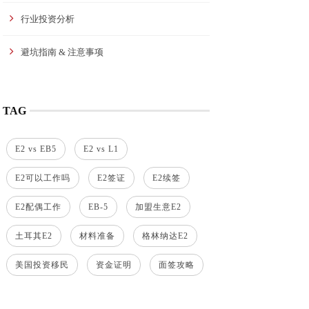
行业投资分析
避坑指南 & 注意事项
TAG
E2 vs EB5
E2 vs L1
E2可以工作吗
E2签证
E2续签
E2配偶工作
EB-5
加盟生意E2
土耳其E2
材料准备
格林纳达E2
美国投资移民
资金证明
面签攻略