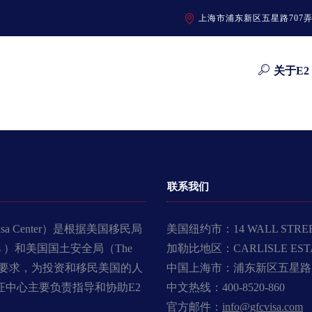
上海市浦东新区五星路707
关于E2
联系我们
Visa Center）是根据美国移民局
美国纽约市：14 WALL STREET, 
 Services ）和美国国土安全局（The
加勒比地区：CARLISLE ESTATE
rity）的监管要求，为投资和移民美国的人
中国上海市：浦东新区五星路
证中心主要负责指导和协助E2
中文热线：400-8520-860
官方邮件：
info@gfcvisa.com